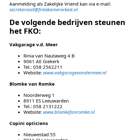
Aanmelding als Zakelijke Vriend kan via e-mail:
secretari
a
at@frieskamerorkest.nl
De volgende bedrijven steunen
het FKO:
Vakgarage v.d. Meer
Rinia van Nautaweg 4 B
9061 AE Giekerk
Tel.: 058 2562211
Website:
www.vakgaragevandermeer.nl
Blomke van Romke
Noorderweg 1
8911 ES Leeuwarden
Tel.: 058 2131222
Website:
www.blomkefanromke.nl
Copini opticiens
Nieuwestad 55