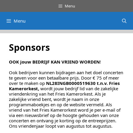
Ga
Menu
naar
de
inhoud
Menu
Sponsors
OOK jouw BEDRIJF KAN VRIEND WORDEN
!
Ook bedrijven kunnen bijdragen aan het doel concerten
te geven voor een betaalbare prijs. Door € 75 of meer
over te maken op
NL28INGB0000519630 t.n.v. Fries
Kamerorkest,
wordt jouw bedrijf lid van de zakelijke
vriendenkring van het Fries Kamerorkest. Als je
zakelijke vriend bent, wordt je naam in onze
programmaboekjes en op de website vermeld. Als
vriend van het Fries Kamerorkest word je per e-mail of
via een nieuwsbrief op de hoogte gehouden van onze
concerten en ontvang je korting op de entreeprijzen.
Ons vriendenjaar loopt van augustus tot augustus.