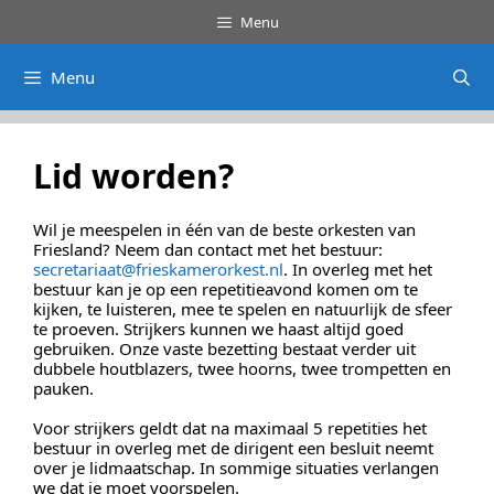
Ga
Menu
naar
de
inhoud
Menu
Lid worden?
Wil je meespelen in één van de beste orkesten van
Friesland? Neem dan contact met het bestuur:
secretariaat@frieskamerorkest.nl
. In overleg met het
bestuur kan je op een repetitieavond komen om te
kijken, te luisteren, mee te spelen en natuurlijk de sfeer
te proeven. Strijkers kunnen we haast altijd goed
gebruiken. Onze vaste bezetting bestaat verder uit
dubbele houtblazers, twee hoorns, twee trompetten en
pauken.
Voor strijkers geldt dat na maximaal 5 repetities het
bestuur in overleg met de dirigent een besluit neemt
over je lidmaatschap. In sommige situaties verlangen
we dat je moet voorspelen.